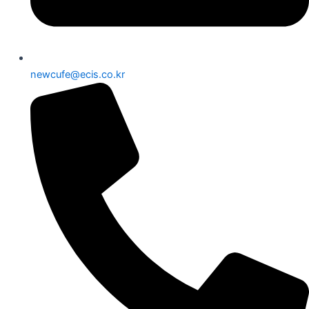
newcufe@ecis.co.kr